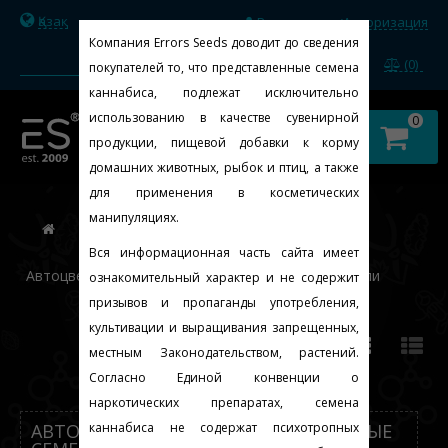
Қазақ
Регистрация
Авторизация
/
Компания Errors Seeds доводит до сведения
(0)
покупателей то, что представленные семена
каннабиса, подлежат исключительно
использованию в качестве сувенирной
0
продукции, пищевой добавки к корму
домашних животных, рыбок и птиц, а также
для применения в косметических
манипуляциях.
Вся информационная часть сайта имеет
Автоцветущие феминизированные семена конопли
ознакомительный характер и не содержит
призывов и пропаганды употребления,
культивации и выращивания запрещенных,
По умолчанию
местным Законодательством, растений.
Согласно Единой конвенции о
наркотических препаратах, семена
АВТОЦВЕТУЩИЕ ФЕМИНИЗИРОВАННЫЕ
каннабиса не содержат психотропных