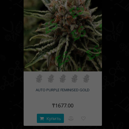
широтах, где растения освещаются солнцем
намного дольше, чем 12 часов в сутки.
Фотопериодные сорта конопли в таком режиме не
могут запустить цветение и, следовательно,
производить семена. Но рудералис оказался хитёр
и не стал руководствоваться длительностью
освещения. Взамен он стал вести отсчет дней с
момента прорастания и зацветать через месяц-
полтора после этого счастливого события.
Сам по себе рудералис не представляет значимого
интереса. Его рост в среднем до метра при
практически нулевом содержании ТГК, КБД и
прочих каннабиноидов. Однако механизм цветения
всерьёз заинтересовал селекционеров. Как
результат, на витринах сидбанков находятся
самые разнообразные стрэйны, скрещённые с
рудералисом. Они сохранили характерные
особенности своих сортовых предков и
дополнительно приобрели ген автоцветения.
AUTO PURPLE FEMINISED GOLD
Преимущества и сферы использования
₸1677.00
Большинство гроверов в аутдоре снимают урожай
гораздо раньше конца осени. Это вызвано как
погодными условиями, так и отсутствием
Купить
природной маскировки “огородов” ввиду опадания
листьев.
Семена марихуаны автоцвет Нур-султан