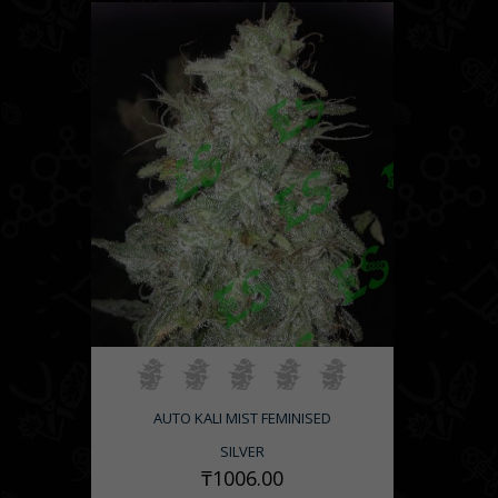
зацветают через известный промежуток времени
после высадки в почву. Это дает возможность
получить урожай даже в условиях короткого лета
в северных широтах. Размеры таких растений
более компактные, чем у их фотопериодных
собратьев.
Кроме того, на нашем сайте представлены
автофеминизированные семена конопли Нур-
султан
. Из них вырастают растения только
женских особей, что экономит время и
занимаемое место в огороде.
AUTO KALI MIST FEMINISED
SILVER
₸1006.00