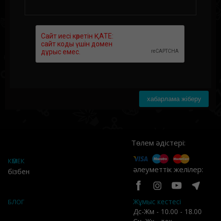
хабарлама жіберу
Төлем әдістері:
КӨМЕК
әлеуметтік желілер:
бізбен
Жұмыс кестесі
БЛОГ
Дс-Жм - 10.00 - 18.00