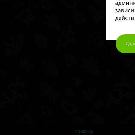
админи
зависи
действ
Да, 
ПОМОЩЬ