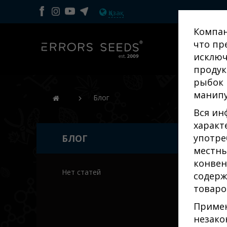
Қазақ
Компан
что пр
исключ
продук
рыбок 
манипу
Блог
Вся ин
характ
употре
БЛОГ
местны
конвен
Нет статей
содерж
товаро
Примен
незако