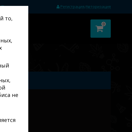
Регистрация
Авторизация
/
(0)
й то,
0
тных,
х
ный
ных,
ой
биса не
ляется