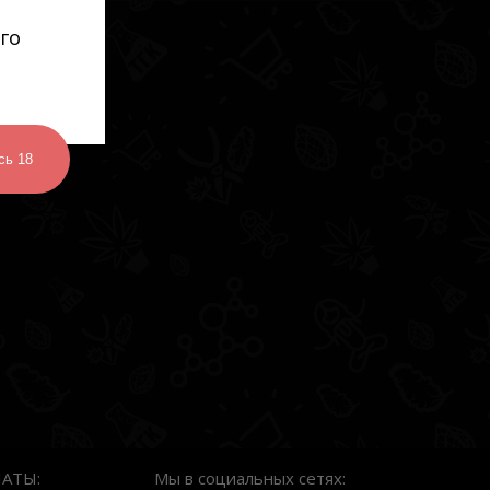
го
сь 18
АТЫ:
Мы в социальных сетях: