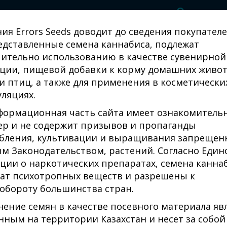
ия Errors Seeds доводит до сведения покупателе
едставленные семена каннабиса, подлежат
ительно использованию в качестве сувенирной
ции, пищевой добавки к корму домашних живо
и птиц, а также для применения в косметически
ляциях.
формационная часть сайта имеет ознакомитель
ер и не содержит призывов и пропаганды
бления, культивации и выращивания запрещен
м Законодательством, растений. Согласно Един
ции о наркотических препаратах, семена канна
ат психотропных веществ и разрешены к
обороту большинства стран.
1
2
3
4
5
6
7
8
9
ение семян в качестве посевного материала яв
нным на территории Казахстан и несет за собой