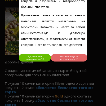
веществ и разрешены к товарообороту
большинства стран.
Применение семян в качестве посевного
материала является незаконным на
территории Казахстан и несет за собой
административную и уголовную
ответственность, в зависимости от тяжести
совершенного противоправного действия.
Да, мне уже
Нет, мне еще не
исполнилось 18
исполнилось 18
Дорогие друзья!
С радостью хотим объявить о старте бонусной
программы для всех наших клиентов!
Покупая 10 семян категории
Silver
одного сорта вы
получите 2 семки
абсолютно бесплатно того же
сорта
!
Покупая 10 семян категории
Gold
одного сорта вы
получите 1 семку
абсолютно бесплатно того же
сорта
!