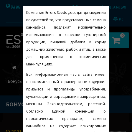
Қазақ
Регистрация
Авторизация
/
Компания Errors Seeds доводит до сведения
(0)
покупателей то, что представленные семена
каннабиса, подлежат исключительно
использованию в качестве сувенирной
0
продукции, пищевой добавки к корму
домашних животных, рыбок и птиц, а также
для применения в косметических
манипуляциях.
Блог
Вся информационная часть сайта имеет
Бонусы каждому клиенту!
ознакомительный характер и не содержит
призывов и пропаганды употребления,
культивации и выращивания запрещенных,
БОНУСЫ КАЖДОМУ КЛИЕНТУ!
местным Законодательством, растений.
Согласно Единой конвенции о
наркотических препаратах, семена
каннабиса не содержат психотропных
2021-07-16 19:50:39