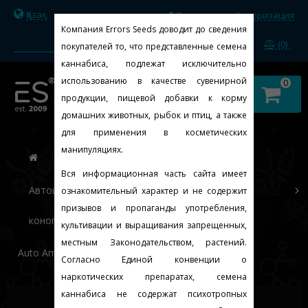
Қазақ
Регистрация
Авторизация
/
Компания Errors Seeds доводит до сведения
(0)
покупателей то, что представленные семена
каннабиса, подлежат исключительно
использованию в качестве сувенирной
0
продукции, пищевой добавки к корму
домашних животных, рыбок и птиц, а также
для применения в косметических
манипуляциях.
Вся информационная часть сайта имеет
Автоцветущие феминизированные семена
ознакомительный характер и не содержит
призывов и пропаганды употребления,
конопли
культивации и выращивания запрещенных,
местным Законодательством, растений.
Auto Amnesia Feminised Gold
Согласно Единой конвенции о
наркотических препаратах, семена
каннабиса не содержат психотропных