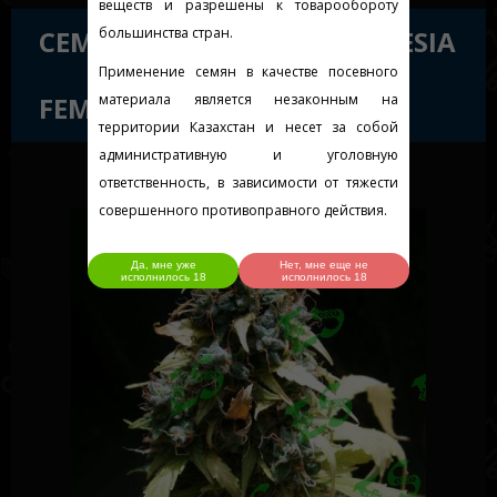
веществ и разрешены к товарообороту
СЕМЕНА СОРТА AUTO AMNESIA
большинства стран.
Применение семян в качестве посевного
FEMINISED GOLD
материала является незаконным на
территории Казахстан и несет за собой
административную и уголовную
ответственность, в зависимости от тяжести
совершенного противоправного действия.
Да, мне уже
Нет, мне еще не
исполнилось 18
исполнилось 18