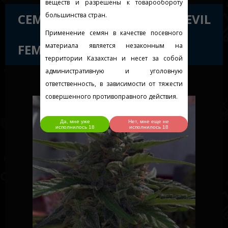
веществ и разрешены к товарообороту
СЕМЕНА СОРТА AUTO BIG DEVIL
большинства стран.
Применение семян в качестве посевного
FEMINISED GOLD
материала является незаконным на
территории Казахстан и несет за собой
административную и уголовную
ответственность, в зависимости от тяжести
совершенного противоправного действия.
Да, мне уже
Нет, мне еще не
исполнилось 18
исполнилось 18