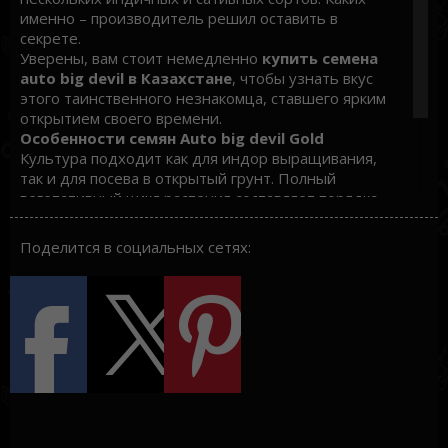
именно – производитель решил оставить в
секрете.
Уверены, вам стоит немедленно
купить семена
auto big devil в Казахстане
, чтобы узнать вкус
этого таинственного незнакомца, ставшего ярким
открытием своего времени.
Особенности семян Auto big devil Gold
Культура подходит как для индор выращивания,
так и для посева в открытый грунт. Полный
вегетативный цикл растения составляет порядка
11,5 месяцев, 7-9 из которых – это период
цветения и созревания шишек. Компактные
Поделится в социальных сетях:
кустарники достигают роста не более полутора
метров и дают средний урожай с каждой особи -
порядка 50 грамм чистых шишек.