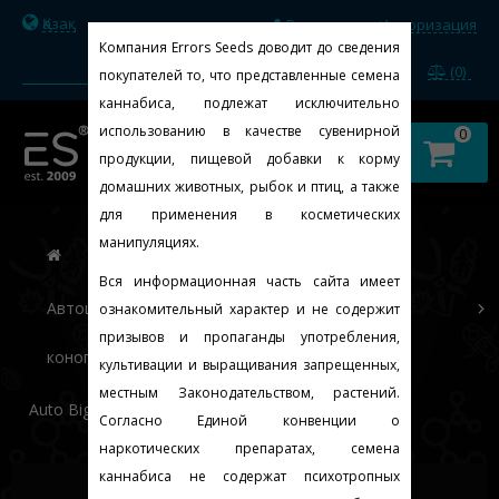
Қазақ
Регистрация
Авторизация
/
Компания Errors Seeds доводит до сведения
(0)
покупателей то, что представленные семена
каннабиса, подлежат исключительно
использованию в качестве сувенирной
0
продукции, пищевой добавки к корму
домашних животных, рыбок и птиц, а также
для применения в косметических
манипуляциях.
Вся информационная часть сайта имеет
Автоцветущие феминизированные семена
ознакомительный характер и не содержит
призывов и пропаганды употребления,
конопли
культивации и выращивания запрещенных,
местным Законодательством, растений.
Auto Big Devil Feminised Gold
Согласно Единой конвенции о
наркотических препаратах, семена
каннабиса не содержат психотропных