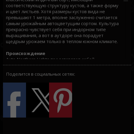
соответствующую структуру кустов, а также форму
и цвет листьев. Хотя размеры кустов вида не
превышают 1 метра, вполне заслуженно считается
самым урожайным автоцветущим сортом. Культура
прекрасно чувствует себя при индорном типе
выращивания, а вот в аутдоре она порадует
щедрым урожаем только в теплом южном климате.
Происхождение
Auto Northern Lights представляет собой
настоящий подарок любителям индорной
культивации от голландских бридеров. Вид был
Поделится в социальных сетях:
создан путем скрещивания растения рода Ruderalis
с представителями сорта Northern Light,
исторические корни которого уходят в горные
районы Афганистана и Индии. Регулярные семена
конопли автоцветущего сорта Auto Northern Lights
обладают настолько высоким качеством, что их
гены входят в состав практически всех сортов,
предназначенных для индорного выращивания.
Вкус и эффект