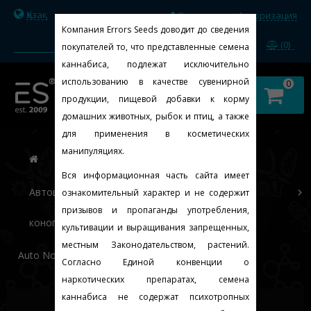
Қазақ
Регистрация
Авторизация
/
Компания Errors Seeds доводит до сведения
(0)
покупателей то, что представленные семена
каннабиса, подлежат исключительно
использованию в качестве сувенирной
0
продукции, пищевой добавки к корму
домашних животных, рыбок и птиц, а также
для применения в косметических
манипуляциях.
Вся информационная часть сайта имеет
Автоцветущие феминизированные семена
ознакомительный характер и не содержит
призывов и пропаганды употребления,
конопли
культивации и выращивания запрещенных,
местным Законодательством, растений.
Auto Northern Lights Feminised Silver
Согласно Единой конвенции о
наркотических препаратах, семена
каннабиса не содержат психотропных