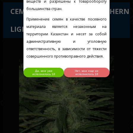
веществ и разрешены к товарообороту
СЕМЕНА СОРТА AUTO NORTHERN
большинства стран.
Применение семян в качестве посевного
LIGHTS FEMINISED SILVER
материала является незаконным на
территории Казахстан и несет за собой
административную и уголовную
ответственность, в зависимости от тяжести
совершенного противоправного действия.
Да, мне уже
Нет, мне еще не
исполнилось 18
исполнилось 18