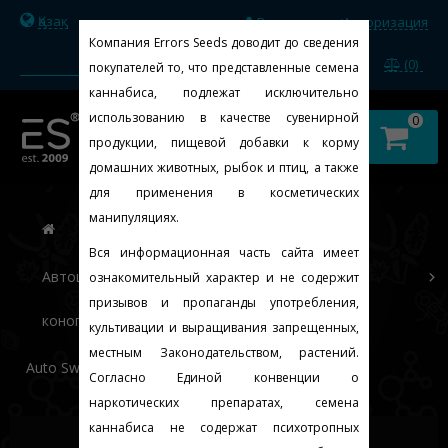
Қазақ
Регистрация
Авторизация
/
Компания Errors Seeds доводит до сведения
(0)
покупателей то, что представленные семена
каннабиса, подлежат исключительно
использованию в качестве сувенирной
0
продукции, пищевой добавки к корму
домашних животных, рыбок и птиц, а также
для применения в косметических
манипуляциях.
Вся информационная часть сайта имеет
Автоцветущие феминизированные семена
ознакомительный характер и не содержит
призывов и пропаганды употребления,
конопли
культивации и выращивания запрещенных,
местным Законодательством, растений.
Auto Sweet Tooth Feminised Gold
Согласно Единой конвенции о
наркотических препаратах, семена
каннабиса не содержат психотропных