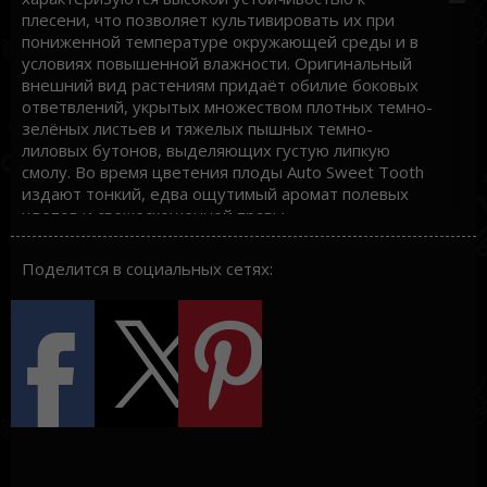
плесени, что позволяет культивировать их при
пониженной температуре окружающей среды и в
условиях повышенной влажности. Оригинальный
внешний вид растениям придаёт обилие боковых
ответвлений, укрытых множеством плотных темно-
зелёных листьев и тяжелых пышных темно-
лиловых бутонов, выделяющих густую липкую
смолу. Во время цветения плоды Auto Sweet Tooth
издают тонкий, едва ощутимый аромат полевых
цветов и свежескошенной травы.
Происхождение
Поделится в социальных сетях:
Генетический микс всходов, которые дарят
феминизированные семена конопли
автоцветущего сорта Auto Sweet Tooth, включает в
себя не только гены популярных сортов каннабиса,
но и гены растений рода рудералис, которые
запускают цветение культуры в автоматическом
режиме. В составе гибрида, бесспорно,
доминирует индика, о чем свидетельствует
структура кустов и мощный эффект гибрида. В
составе вида присутствуют гены выходцев из