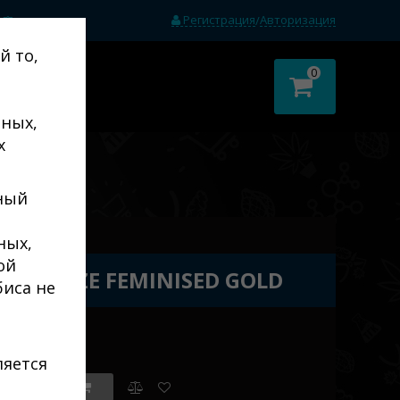
Регистрация
Авторизация
/
(0)
й то,
0
тных,
х
ный
ных,
ой
SIA HAZE FEMINISED GOLD
биса не
ляется
ет в наличии