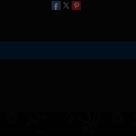
Вполне заслуженно создатели Amnesi
психоделическим воздействием, сопр
расслаблением, а также значительным
Восхитительный аромат культуры пр
растаманам. Он является ярким приме
волнующий, он обволакивает сознани
свежестью, которая будоражит сознан
Медицинское применение
Amnesia Haze обладает выраженным 
позволяет его использовать для лече
рассеянного склероза, глаукомы, язве
помогает взять под контроль приступ
при ретроградной амнезии.