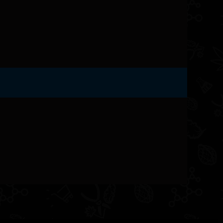
a Haze могут гордиться его мощным
овождающимся легкой эйфорией, глубоким
 приливом творческих сил и энергии.
идется по душе даже самым требовательным
ром безукоризненного стиля: мягкий и
е очаровательной кисло-сладкой лимонной
ие и воскрешает давно забытые чувства.
терапевтическим эффектом, который
ния болезни Паркинсона, эпилепсии,
нного колита и мигрени. Также гибрид
ы гнева, панические атаки и улучшить память