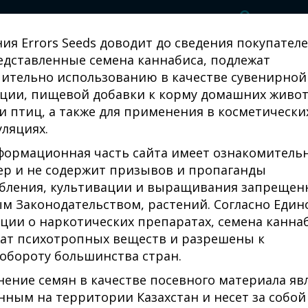
ия Errors Seeds доводит до сведения покупателе
едставленные семена каннабиса, подлежат
ительно использованию в качестве сувенирной
ции, пищевой добавки к корму домашних живо
и птиц, а также для применения в косметически
ляциях.
Amnesia Haze Feminised Gold
 семена конопли
формационная часть сайта имеет ознакомитель
ер и не содержит призывов и пропаганды
бления, культивации и выращивания запрещен
м Законодательством, растений. Согласно Един
СЕМЕНА СОРТА AMNE
ции о наркотических препаратах, семена канна
ат психотропных веществ и разрешены к
обороту большинства стран.
ение семян в качестве посевного материала яв
₸1677.00
нным на территории Казахстан и несет за собой
Н