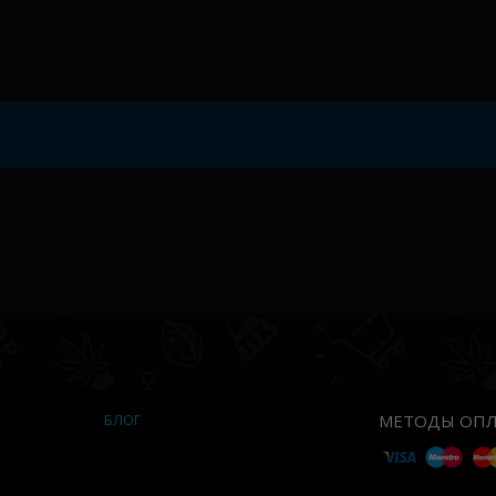
трудолюбивому гроверу вне зависимо
Вкус и эффект
Фантастический аромат Auto Lavende
в котором отчетливо слышны лаванд
мятно-розмариновыми аккордами. До
культуре мощное расслабляющее воз
эйфорией. Эффект гибрида позволит 
освободиться от груза житейских про
прекрасным бонусом от его употребле
Медицинское применение
Специалисты по достоинству оценили 
купирует боль, судороги и нервное п
использовать в составе комплексной 
заболеваний, перед которыми академ
беспомощна. Сорт часто используется
страдающих эпилепсией, бронхиально
склерозом.
БЛОГ
МЕТОДЫ ОПЛ