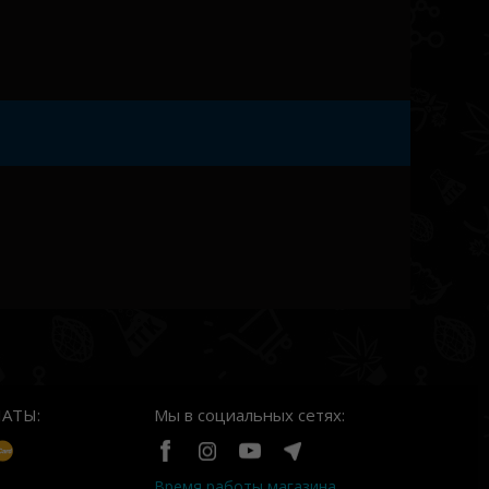
сти от его опыта.
r очаровывает нежным и утонченным букетом,
овые нотки, гармонично дополненные смелыми
минирование индичных генов обеспечило
действие, сопровождающееся легкой
вам максимально качественно отдохнуть и
блем, а отличное настроение будет для вас
ния.
лечебные свойства Auto Lavender: он быстро
еренапряжение, что позволяет его
терапии при лечении огромного количества
ическая медицина оказалась абсолютно
 для облегчения состояния людей,
й астмой, аутизмом и даже рассеянным
АТЫ:
Мы в социальных сетях:
Время работы магазина