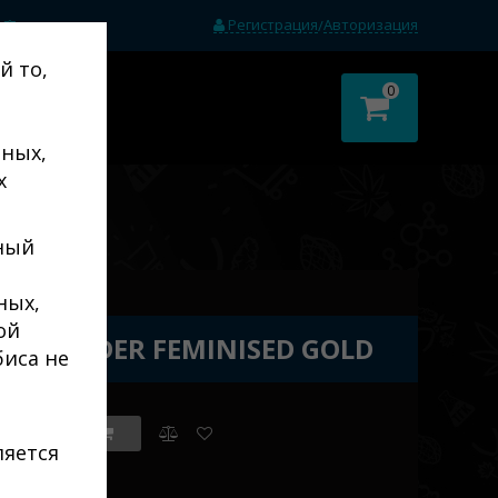
Регистрация
Авторизация
/
(0)
й то,
0
тных,
х
ный
ных,
ой
 LAVENDER FEMINISED GOLD
биса не
ет в наличии
ляется
 Gold