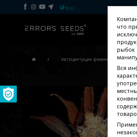
Қазақ
Компан
что пр
исключ
продук
рыбок 
манипу
Автоцветущие феминизированные 
Вся ин
характ
употре
местны
и
конвен
содерж
товаро
Примен
незако