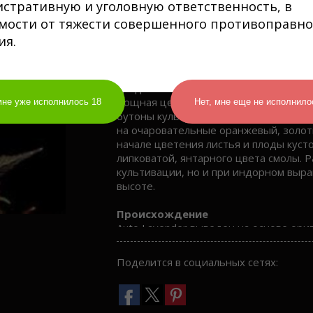
стративную и уголовную ответственность, в
мости от тяжести совершенного противоправно
ия.
Общие характеристики
Феминизированные семена конопли ав
представляют собой самый качествен
представленного на рынке каннабисо
мощная центральная кола, достигающ
мне уже исполнилось 18
Нет, мне еще не исполнило
бутоны культуры по мере созревания
на очаровательные оранжевый, золот
начале цветения листья и плоды кус
липковатой, янтарного цвета смолы. 
культивации, но и при индорном выр
высоте.
Происхождение
Auto Lavender выведен на основе ори
Lowryder#2. В составе гибрида доми
прослеживается в структуре кустов а
Поделится в социальных сетях:
энергичные стабильные всходы. На ве
выделяющаяся на фоне относительно 
продуцирует море высококачественн
автоцветущего сорта Auto Lavender с