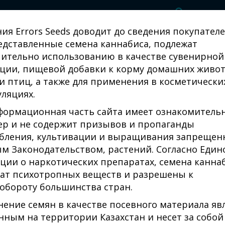
ия Errors Seeds доводит до сведения покупателе
едставленные семена каннабиса, подлежат
ительно использованию в качестве сувенирной
ции, пищевой добавки к корму домашних живо
и птиц, а также для применения в косметически
ляциях.
Auto Lavender Feminised Gold
семена конопли
формационная часть сайта имеет ознакомитель
ер и не содержит призывов и пропаганды
бления, культивации и выращивания запрещен
м Законодательством, растений. Согласно Един
СЕМЕНА СОРТА AUTO
ции о наркотических препаратах, семена канна
ат психотропных веществ и разрешены к
обороту большинства стран.
₸1677.00
Н
ение семян в качестве посевного материала яв
нным на территории Казахстан и несет за собой
Производитель:
Errors Seeds