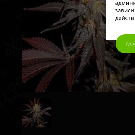
админи
зависи
действ
Да, 