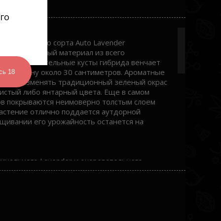
го
тоцветущего сорта Auto Lavender
ный посадочный материал из всего
вых. Очаровательные кусты гибрида венчает
ая в длину около 30 сантиметров. Ароматные
сь 18
 могут изменять традиционный зеленый окрас
истый либо янтарный цвета. Еще в самом
тов покрываются неимоверно толстым слоем
Растение отлично поддается аутдорной
ащивании его урожайность останется на
гинального Lavender и очаровательного
нируют мощные индичные гены, что
втоцвета. Культура производит высокие
рхушке куста формируется главная кола,
толстых боковых ответвлений. Растение
ой смолы. Феминизированные семена конопли
 радостью раскроют свой потенциал